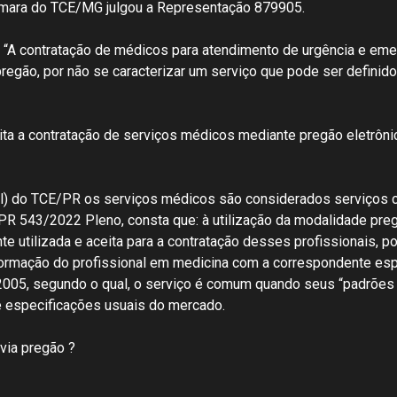
mara do TCE/MG julgou a Representação 879905.
“A contratação de médicos para atendimento de urgência e eme
 pregão, por não se caracterizar um serviço que pode ser defi
ita a contratação de serviços médicos mediante pregão eletrônic
l) do TCE/PR os serviços médicos são considerados serviços
R 543/2022 Pleno, consta que: à utilização da modalidade preg
e utilizada e aceita para a contratação desses profissionais, p
 formação do profissional em medicina com a correspondente es
0/2005, segundo o qual, o serviço é comum quando seus “padrõ
de especificações usuais do mercado.
via pregão ?